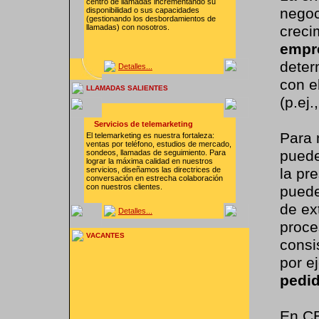
centro de llamadas incrementando su
negoc
disponibilidad o sus capacidades
(gestionando los desbordamientos de
llamadas) con nosotros.
creci
empr
deter
Detalles...
con e
LLAMADAS SALIENTES
(p.ej
Servicios de telemarketing
Para 
El telemarketing es nuestra fortaleza:
ventas por teléfono, estudios de mercado,
puede
sondeos, llamadas de seguimiento. Para
lograr la máxima calidad en nuestros
servicios, diseñamos las directrices de
la pr
conversación en estrecha colaboración
con nuestros clientes.
puede
de ex
Detalles...
proce
VACANTES
consi
por e
pedi
En CE