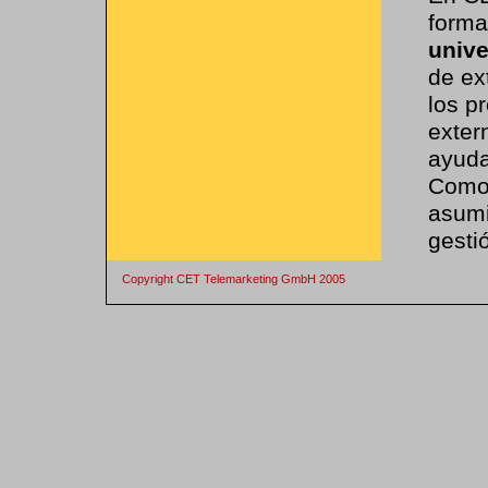
forma
unive
de ex
los p
exter
ayuda
Como 
asumi
gesti
Copyright CET Telemarketing GmbH 2005