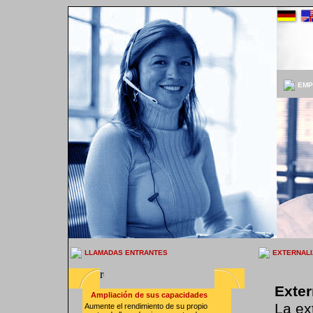
EMP
LLAMADAS ENTRANTES
EXTERNALI
Exter
Ampliación de sus capacidades
La ex
Aumente el rendimiento de su propio